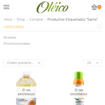
0
Inicio
Shop
Comprar
Productos Etiquetados “sams”
CATEGORÍAS
Aceites
Promocionales
Products
per
page
SIN
SIN
EXISTENCIAS
EXISTENCIAS